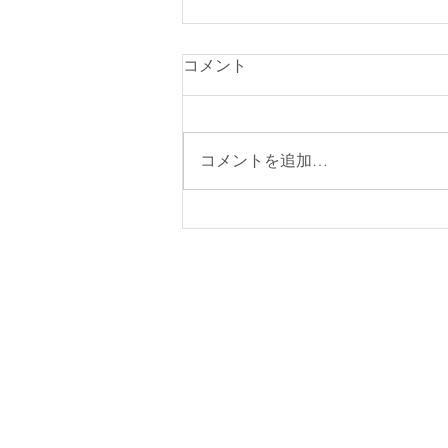
一歩前へ
コメント
男性であれば結構な回数この言葉
を見ていると思う。 たまにSAの
トイレとかだと温泉で聞くとかも
コメントを追加…
ある。 しかしながら、これが結
構大事。 ネガティブな事でなけ
れば基本的にこの精神で生きて行
きたいと思ってる。 想定より少
し多く、やる、前へ出る、与え
る、伝える。それは黄色い飛沫を
散ら...